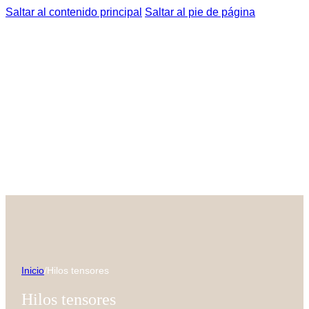
Saltar al contenido principal
Saltar al pie de página
Inicio
/
Hilos tensores
Hilos tensores