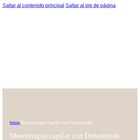
Saltar al contenido principal
Saltar al pie de página
Inicio
/
Mesoterapia capilar con Dutasteride
Mesoterapia capilar con Dutasteride